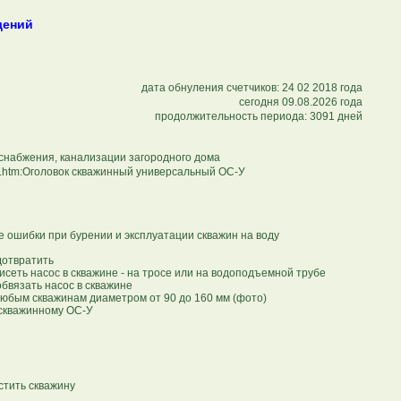
щений
дата обнуления счетчиков: 24 02 2018 года
сегодня
09.08.2026 года
продолжительность периода:
3091 дней
снабжения, канализации загородного дома
k.htm:Оголовок скважинный универсальный ОС-У
ые ошибки при бурении и эксплуатации скважин на воду
дотвратить
сеть насос в скважине - на тросе или на водоподъемной трубе
бвязать насос в скважине
любым скважинам диаметром от 90 до 160 мм (фото)
 скважинному ОС-У
стить скважину