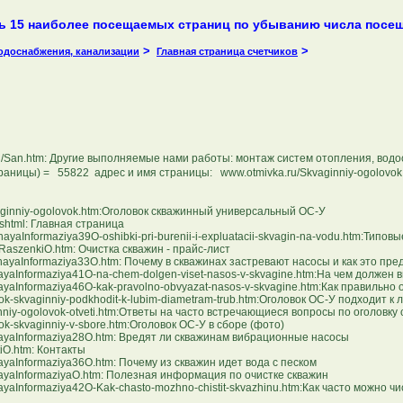
ь 15 наиболее посещаемых страниц по убыванию числа посе
>
>
водоснабжения, канализации
Главная страница счетчиков
/San.htm: Другие выполняемые нами работы: монтаж систем отопления, водо
раницы) = 55822 адрес и имя страницы: www.otmivka.ru/Skvaginniy-ogolovo
inniy-ogolovok.htm:Оголовок скважинный универсальный ОС-У
html: Главная страница
nformaziya39O-oshibki-pri-burenii-i-expluatacii-skvagin-na-vodu.htm:Типов
szenkiO.htm: Очистка скважин - прайс-лист
aInformaziya33O.htm: Почему в скважинах застревают насосы и как это пре
nformaziya41O-na-chem-dolgen-viset-nasos-v-skvagine.htm:На чем должен ви
nformaziya46O-kak-pravolno-obvyazat-nasos-v-skvagine.htm:Как правильно о
kvaginniy-podkhodit-k-lubim-diametram-trub.htm:Оголовок ОС-У подходит к 
y-ogolovok-otveti.htm:Ответы на часто встречающиеся вопросы по оголовку
skvaginniy-v-sbore.htm:Оголовок ОС-У в сборе (фото)
yaInformaziya28O.htm: Вредят ли скважинам вибрационные насосы
O.htm: Контакты
Informaziya36O.htm: Почему из скважин идет вода с песком
aInformaziyaO.htm: Полезная информация по очистке скважин
nformaziya42O-Kak-chasto-mozhno-chistit-skvazhinu.htm:Как часто можно чи