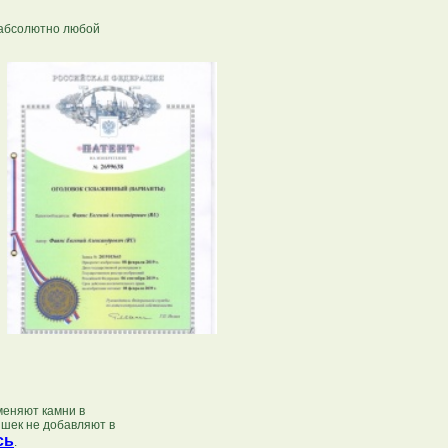
 абсолютно любой
меняют камни в
ишек не добавляют в
сь
.