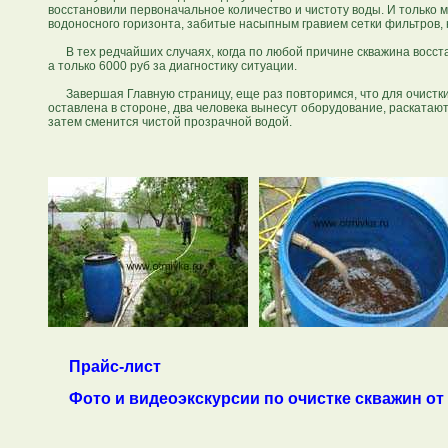
восстановили первоначальное количество и чистоту воды. И только
водоносного горизонта, забитые насыпным гравием сетки фильтров,
В тех редчайших случаях, когда по любой причине скважина восстан
а только 6000 руб за диагностику ситуации.
Завершая Главную страницу, еще раз повторимся, что для очистки
оставлена в стороне, два человека вынесут оборудование, раскатают
затем сменится чистой прозрачной водой.
Прайс-лист
Фото и видеоэкскурсии по очистке скважин от 