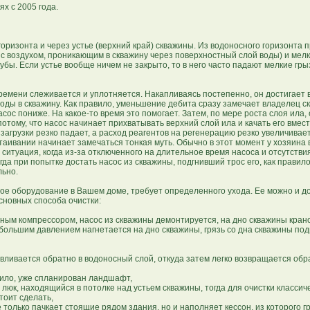
х с 2005 года.
ризонта и через устье (верхний край) скважины. Из водоносного горизонта п
 с воздухом, проникающим в скважину через поверхностный слой воды) и мелк
рубы. Если устье вообще ничем не закрыто, то в него часто падают мелкие гры
мени слеживается и уплотняется. Накапливаясь постепенно, он достигает
воды в скважину. Как правило, уменьшение дебита сразу замечает владелец с
ос пониже. На какое-то время это помогает. Затем, по мере роста слоя ила, 
отому, что насос начинает прихватывать верхний слой ила и качать его вместе
 загрузки резко падает, а расход реагентов на регенерацию резко увеличивае
стаивании начинает замечаться тонкая муть. Обычно в этот момент у хозяина
ситуация, когда из-за отключенного на длительное время насоса и отсутстви
да при попытке достать насос из скважины, подгнивший трос его, как правил
льно.
е оборудование в Вашем доме, требует определенного ухода. Ее можно и д
сновных способа очистки:
ым компрессором, насос из скважины демонтируется, на дно скважины кран
 большим давлением нагнетается на дно скважины, грязь со дна скважины по
авливается обратно в водоносный слой, откуда затем легко возвращается обр
авило, уже спланирован ландшафт,
люк, находящийся в потолке над устьем скважины, тогда для очистки класси
тоит сделать,
 только пачкает стоящие рядом здания, но и наполняет кессон, из которого г