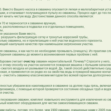
. Вместо Вашего насоса в скважину опускается легкая и малогабаритная уста
шки, и откачивает получающуюся пульпу из скважины. Процесс идет до тех по
нет качать чистую воду. Достоинствами данного способа являются:
70 кг переносится к скважине вручную,
ин, расположенных в подвалах и в отделанных помещениях,
ны,
ое указанное Вами место,
т разрушить фильтрующую сетку и тронутые коррозией трубы,
олько скважина, но и прилегающие к ней участки водоносного горизонта.
ющий наилучшее качество при наименьшем загрязнении участка.
скважины, и как часто ее необходимо промывать (очищать). Из практики сле
урения скважины до момента возникновения первых проблем с ней.
буровик считает
очистку
скважин нерентабельной. Почему? Спросите у него,
по этому способу на участок загоняется пожарная машина с большим запасом
 сжатого воздуха ил размывается водой. Да, такой способ действительно сущ
окая, и применяется он редко из-за свойства воды в пожарной машине конча
 - очистить скважину классическим методом без всякой гарантии долгосрочно
ностью убираем всю накопившуюся в скважине за долгие годы грязь, включая
видеокамера, с помощью которой проверяется состояние обсадных труб и вод
я очистка.
ескования скважин; комплект ловильного инструмента для извлечения из ск
льный комплект оборудования для чистки самоизливающихся скважин.
 работы, потому, что более, чем 1900 скважин, очищенных нами с 2005 год