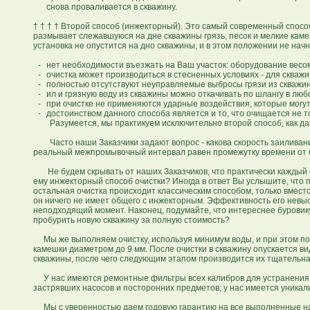
снова проваливается в скважину.
† † † † Второй способ (инжекторный). Это самый современный способ
размывает слежавшуюся на дне скважины грязь, песок и мелкие каме
установка не опустится на дно скважины, и в этом положении не нач
-
нет необходимости въезжать на Ваш участок: оборудование весом 
-
очистка может производиться в стесненных условиях - для скваж
-
полностью отсутствуют неуправляемые выбросы грязи из скважи
-
ил и грязную воду из скважины можно откачивать по шлангу в люб
-
при очистке не применяются ударные воздействия, которые могу
-
достоинством данного способа является и то, что очищается не т
Разумеется, мы практикуем исключительно второй способ, как да
Часто наши Заказчики задают вопрос - какова скорость заиливания 
реальный межпромывочный интервал равен промежутку времени от б
Не будем скрывать от наших Заказчиков, что практически каждый 
ему инжекторный способ очистки? Иногда в ответ Вы услышите, что 
остальная очистка происходит классическим способом, только вместо
он ничего не имеет общего с инжекторным. Эффективность его невыс
неподходящий момент. Наконец, подумайте, что интереснее буровику
пробурить новую скважину за полную стоимость?
Мы же выполняем очистку, используя минимум воды, и при этом пол
камешки диаметром до 9 мм. После очистки в скважину опускается 
скважины, после чего следующим этапом производится их тщательна
У нас имеются ремонтные фильтры всех калибров для устранения п
застрявших насосов и посторонних предметов; у нас имеется уника
Мы с уверенностью даем годовую гарантию на все выполненные нами