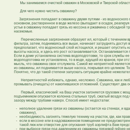
Мы занимаемся очисткой скважин в Московской и Тверской областя
Для чего нужно чистить скважину?
Загрязнения попадают в скважину двумя путями - из водоносного го
основном, растворенное в воде железо (выпадает в осадок, реагируя
устье в скважину попадает грязь из кессона и ржавчина с обсадной т
насекомые.
Перечисленные загрязнения образуют ил, который с течением вре
фильтра, затем, поднимаясь все выше, начинает затруднять доступ 
предполагает, что водоносный слой истощился, и решает опустить нас
высоты насоса, и здесь его рост останавливается. Останавливается п
Если в доме установлена система водоподготовки, то срок службы ее
водоподготовка не установлена, то в воде, идущей из кранов, при от
мысль, что скважина свое отслужила. Самой же неприятной является 
из скважины, ил поднимается выше насоса, покрывая его целиком. Тог
Понятно, что до такой степени запускать ситуацию крайне нежелате
Неприятностей избежать, однако, несложно. Скважина, как и любо
промывать (очищать) от накопившихся отложений. Существует два о
Первый, классический: на Ваш участок загоняется грузовик с мощн
подъемником опускается колонна стальных труб, сжатый воздух под
зазору между трубами наверх. Способ имеет недостатки:
-
неполное удаление грязи из скважины (остается на стенках, и вд
скважину),
-
необходимость загонять тяжелую технику на участок, где, как пр
-
если в кессоне или в надскважинном помещении не предусмотрен 
такой люк или отверстие для опускания труб аэрлифта Вам предс
-
при выбросе грязи под давлением из скважины грязевой гейзер не