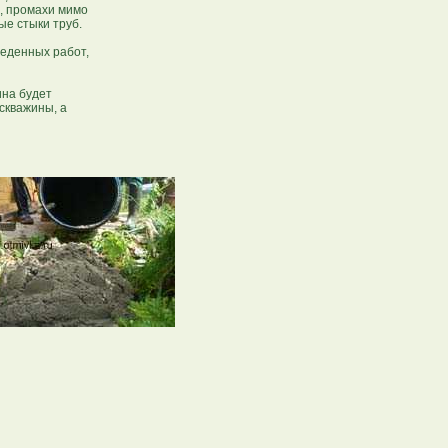
ы, промахи мимо
е стыки труб.
веденных работ,
ина будет
скважины, а