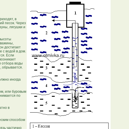
риходят, в
ий песок. Через
зуны, лягушки и
 высоты
кважины,
он достигает
 с водой в дом.
тся. Если
 возникает
я отбора воды
о, обрывается.
олжно иногда
ом, или буровым
днимается по
атно в
ческим способом
рязь частично