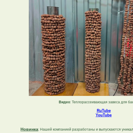
Видео
: Теплорассеивающая завеса для бан
RuTube
YouTube
Новинка
: Нашей компанией разработаны и выпускаются уник