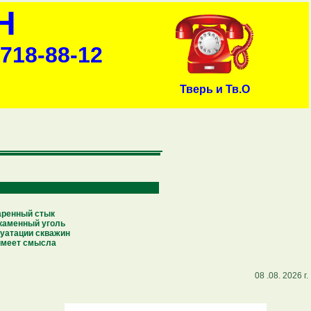
Н
-718-88-12
Тверь и Тв.О
аренный стык
каменный уголь
луатации скважин
 имеет смысла
08 .08. 2026 г.