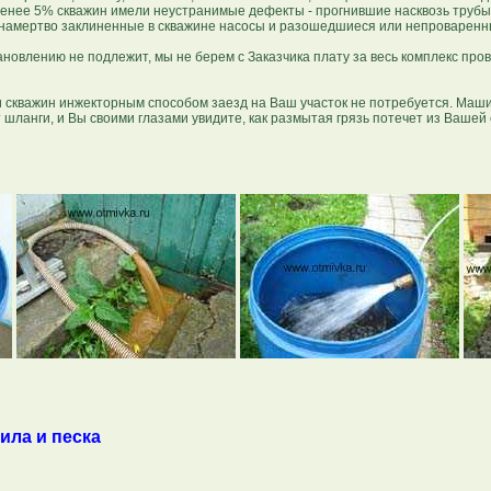
 менее 5% скважин имели неустранимые дефекты - прогнившие насквозь труб
 намертво заклиненные в скважине насосы и разошедшиеся или непроваренны
овлению не подлежит, мы не берем с Заказчика плату за весь комплекс про
 скважин инжекторным способом заезд на Ваш участок не потребуется. Маш
 шланги, и Вы своими глазами увидите, как размытая грязь потечет из Вашей 
ила и песка