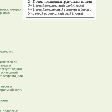
новка, которая
р, пока
дует, что
 известен ли
 воды, и
ествует, однако
ться в самый
го эффекта, или
 песок и
оприемной части
важин
а, полностью